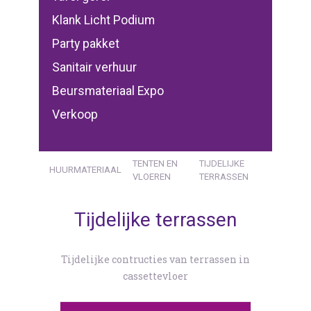
Klank Licht Podium
Party pakket
Sanitair verhuur
Beursmateriaal Expo
Verkoop
TENTEN EN
TIJDELIJKE
HUURMATERIAAL
VLOEREN
TERRASSEN
Tijdelijke terrassen
Tijdelijke contructies van terrassen in
cassettevloer